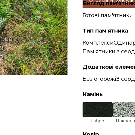
Отримати консуль
Вигляд пам'ятни
Готові пам'ятники
Тип пам'ятника
Комплекси
Одинар
Пам'ятники з сер
Додаткові елеме
Без огорожі
З сер
Камінь
Габро
Покостів
Колір