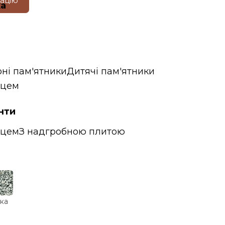
тацію
ка
ні пам'ятники
Дитячі пам'ятники
дцем
нти
дцем
З надгробною плитою
ка