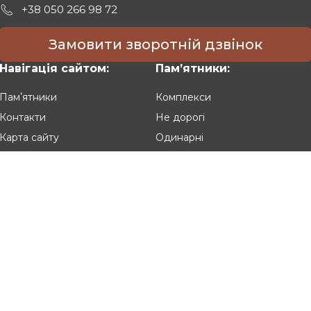
+38 050 266 98 72
Замовити зворотній дзвінок
Навігація сайтом:
Памʼятники:
Памʼятники
Комплекси
Контакти
Не дорогі
Карта сайту
Одинарні
Подвійні
Різьблені
Клієнтам:
Оплата та доставка
Гарантія та умови повернення
Політика конфіденційності
Угода користувача