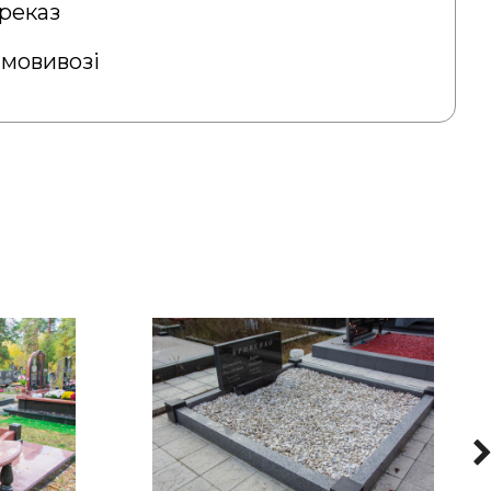
реказ
амовивозі