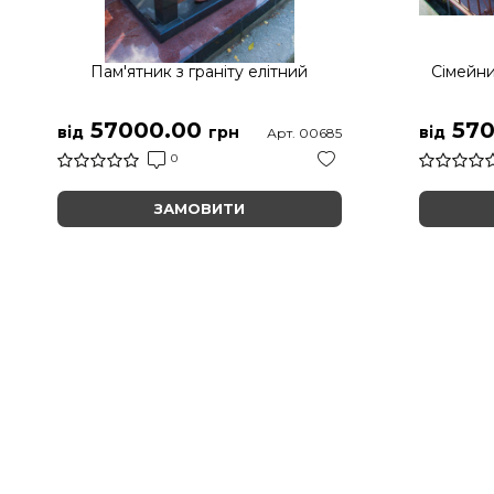
Пам'ятник з граніту елітний
Сімейни
57000.00
570
від
грн
від
Арт. 00685
0
ЗАМОВИТИ