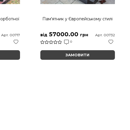
корботної
Пам'ятник у Європейському стилі
57000.00
від
грн
Арт. 00717
Арт. 00732
0
ЗАМОВИТИ