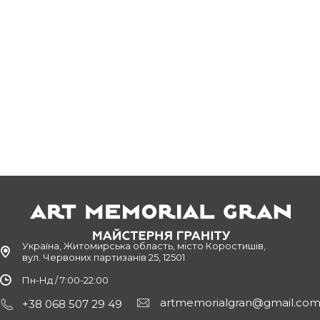
Україна, Житомирська область, місто Коростишів,
вул. Червоних партизанів 25, 12501
Пн-Нд / 7:00-22:00
artmemorialgran@gmail.co
+38 068 507 29 49