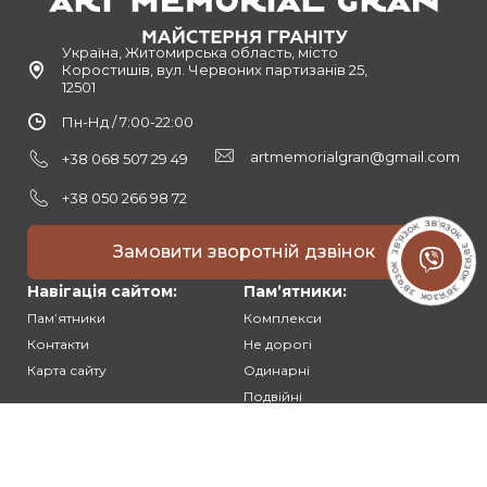
Україна, Житомирська область, місто
Коростишів, вул. Червоних партизанів 25,
12501
Пн-Нд / 7:00-22:00
artmemorialgran@gmail.com
+38 068 507 29 49
+38 050 266 98 72
Замовити зворотній дзвінок
Навігація сайтом:
Памʼятники:
Памʼятники
Комплекси
Контакти
Не дорогі
Карта сайту
Одинарні
Подвійні
Різьблені
Клієнтам: