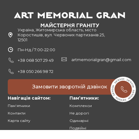
Україна, Житомирська область, місто
Коростишів, вул. Червоних партизанів 25,
12501
Пн-Нд / 7:00-22:00
artmemorialgran@gmail.com
+38 068 507 29 49
+38 050 266 98 72
Замовити зворотній дзвінок
Навігація сайтом:
Памʼятники:
Памʼятники
Комплекси
Контакти
Не дорогі
Карта сайту
Одинарні
Подвійні
Різьблені