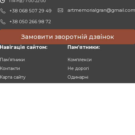
Пн-Нд / 7:00-22:00
artmemorialgran@gmail.co
+38 068 507 29 49
+38 050 266 98 72
Замовити зворотній дзвінок
Навігація сайтом:
Памʼятники:
Памʼятники
Комплекси
Контакти
Не дорогі
Карта сайту
Одинарні
Подвійні
Різьблені
Клієнтам:
Оплата та доставка
Гарантія та умови повернення