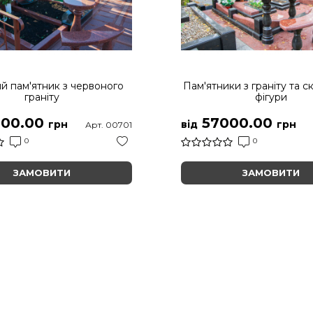
й пам'ятник з червоного
Пам'ятники з граніту та с
граніту
фігури
00.00
57000.00
грн
від
грн
Арт. 00701
0
0
ЗАМОВИТИ
ЗАМОВИТИ