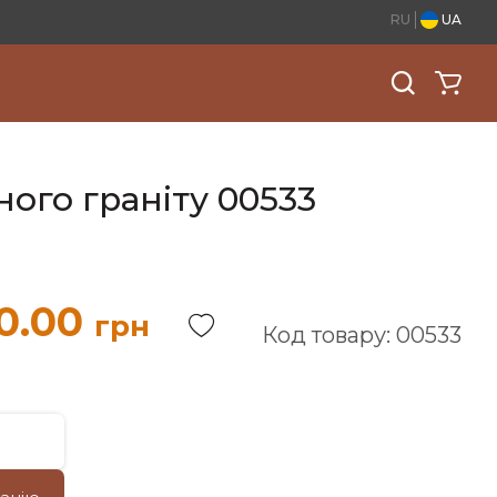
RU
UA
ого граніту 00533
0.00
грн
Код товару: 00533