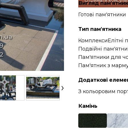
Отримати консуль
Вигляд пам'ятни
Готові пам'ятники
Тип пам'ятника
Комплекси
Елітні 
Подвійні пам'ятн
Пам'ятники для чо
Пам'ятник з марм
Додаткові елеме
З кольоровим пор
Камінь