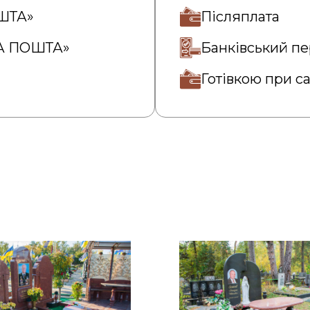
ОШТА»
Післяплата
ВА ПОШТА»
Банківський пе
Готівкою при с