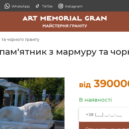
WhatsApp
TikTok
Instagram
та чорного граніту
ам'ятник з мармуру та чорн
39000
від
В наявності