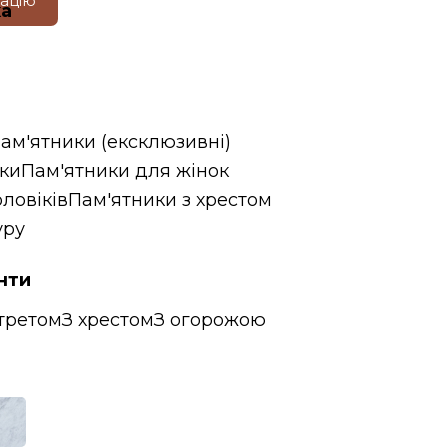
тацію
ка
пам'ятники (ексклюзивні)
ики
Пам'ятники для жінок
ловіків
Пам'ятники з хрестом
уру
нти
третом
З хрестом
З огорожою