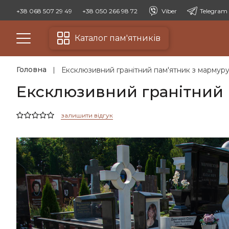
+38 068 507 29 49
+38 050 266 98 72
Viber
Telegram
Каталог пам'ятників
Головна
Ексклюзивний гранітний пам'ятник з мармуру 
Ексклюзивний гранітний п
залишити відгук