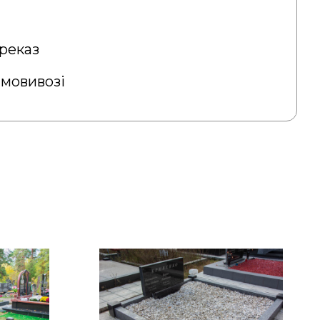
реказ
амовивозі