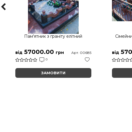
Пам'ятник з граніту елітний
Сімейни
57000.00
570
від
грн
від
Арт. 00685
0
ЗАМОВИТИ