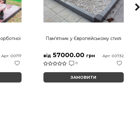
корботної
Пам'ятник у Європейському стилі
57000.00
від
грн
Арт. 00717
Арт. 00732
0
ЗАМОВИТИ