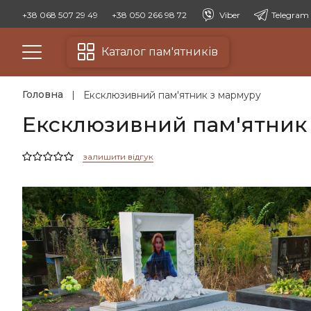
+38 068 507 29 49
+38 050 266 98 72
Viber
Telegram
Каталог пам'ятників
Головна
Ексклюзивний пам'ятник з мармуру
Ексклюзивний пам'ятник 
залишити відгук