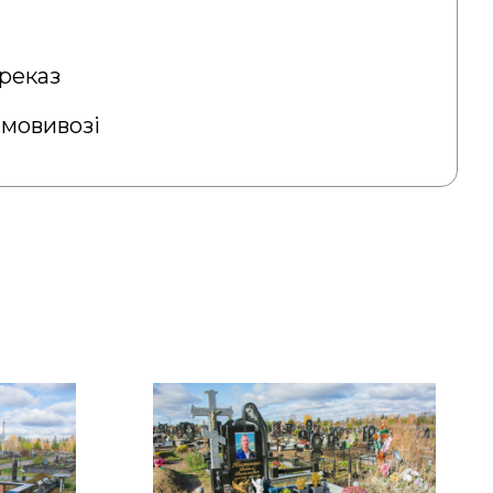
реказ
амовивозі