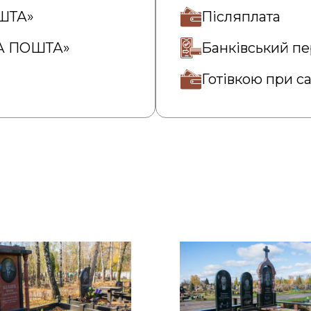
ОШТА»
Післяплата
ВА ПОШТА»
Банківський пе
Готівкою при с