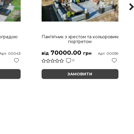
 оградою
Пам'ятник з хрестом та кольоровим
портретом
70000.00
від
грн
Арт. 00043
Арт. 00059
0
ЗАМОВИТИ