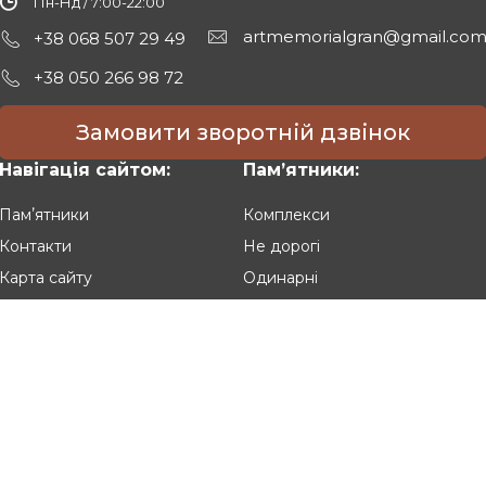
Пн-Нд / 7:00-22:00
artmemorialgran@gmail.co
+38 068 507 29 49
+38 050 266 98 72
Замовити зворотній дзвінок
Навігація сайтом:
Памʼятники:
Памʼятники
Комплекси
Контакти
Не дорогі
Карта сайту
Одинарні
Подвійні
Різьблені
Клієнтам:
Оплата та доставка
Гарантія та умови повернення