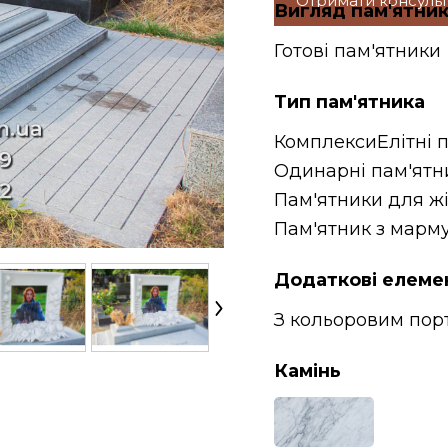
Отримати консуль
Вигляд пам'ятни
Готові пам'ятники
Тип пам'ятника
Комплекси
Елітні 
Одинарні пам'ятн
Пам'ятники для ж
Пам'ятник з марм
Додаткові елеме
З кольоровим пор
Камінь