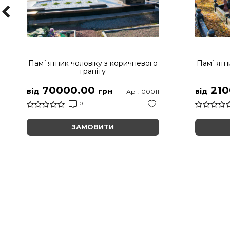
Пам`ятник чоловіку з коричневого
Пам`ятни
граніту
70000.00
210
від
грн
від
Арт. 00011
0
ЗАМОВИТИ