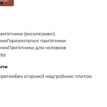
тацію
ка
пам'ятники (ексклюзивні)
ики
Горизонтальні пам'ятники
інок
Пам'ятники для чоловіків
уру
нти
третом
Без огорожі
З надгробною плитою