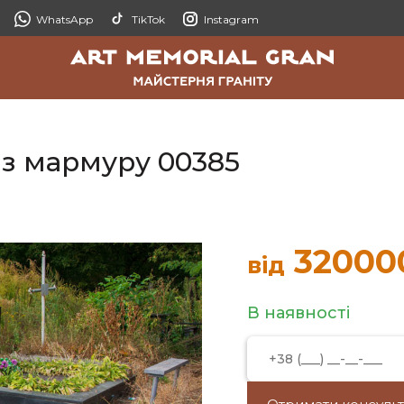
WhatsApp
TikTok
Instagram
з мармуру 00385
32000
від
В наявності