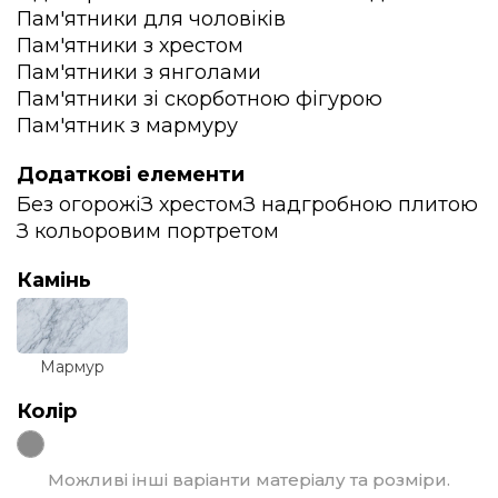
Пам'ятники для чоловіків
Пам'ятники з хрестом
Пам'ятники з янголами
Пам'ятники зі скорботною фігурою
Пам'ятник з мармуру
Додаткові елементи
Без огорожі
З хрестом
З надгробною плитою
З кольоровим портретом
Камінь
Мармур
Колір
Можливі інші варіанти матеріалу та розміри.