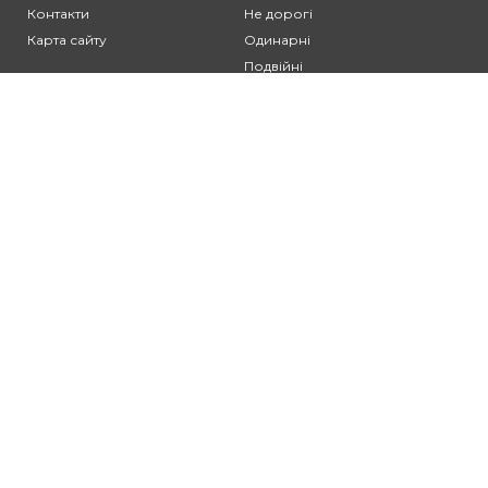
Контакти
Не дорогі
Карта сайту
Одинарні
Подвійні
Різьблені
Клієнтам:
Оплата та доставка
Гарантія та умови повернення
Політика конфіденційності
Угода користувача