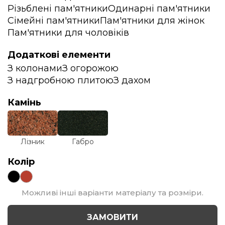
Різьблені пам'ятники
Одинарні пам'ятники
Сімейні пам'ятники
Пам'ятники для жінок
Пам'ятники для чоловіків
Додаткові елементи
З колонами
З огорожою
З надгробною плитою
З дахом
Камінь
Лізник
Габро
Колір
Можливі інші варіанти матеріалу та розміри.
ЗАМОВИТИ