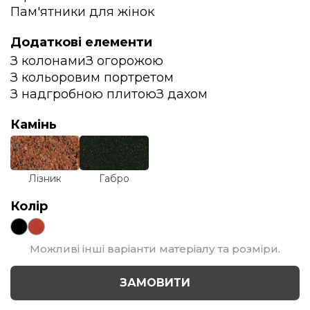
Пам'ятники для жінок
Додаткові елементи
З колонами
З огорожою
З кольоровим портретом
З надгробною плитою
З дахом
Камінь
Лізник
Габро
Колір
Можливі інші варіанти матеріалу та розміри.
ЗАМОВИТИ