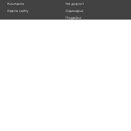
Контакти
Не дорогі
Карта сайту
Одинарні
Подвійні
Різьблені
Клієнтам:
Оплата та доставка
Гарантія та умови повернення
Політика конфіденційності
Угода користувача