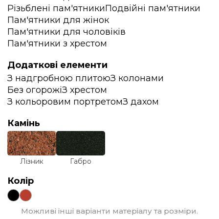
Різьблені пам'ятники
Подвійні пам'ятники
Пам'ятники для жінок
Пам'ятники для чоловіків
Пам'ятники з хрестом
Додаткові елементи
З надгробною плитою
З колонами
Без огорожі
З хрестом
З кольоровим портретом
З дахом
Камінь
Лізник
Габро
Колір
Можливі інші варіанти матеріалу та розміри.