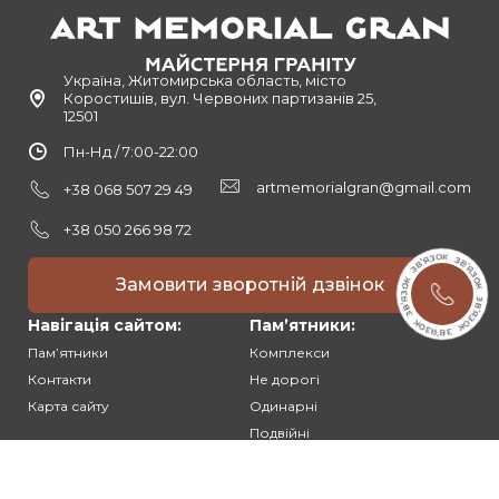
Україна, Житомирська область, місто
Коростишів, вул. Червоних партизанів 25,
12501
Пн-Нд / 7:00-22:00
artmemorialgran@gmail.com
+38 068 507 29 49
+38 050 266 98 72
Замовити зворотній дзвінок
Навігація сайтом:
Памʼятники:
Памʼятники
Комплекси
Контакти
Не дорогі
Карта сайту
Одинарні
Подвійні
Різьблені