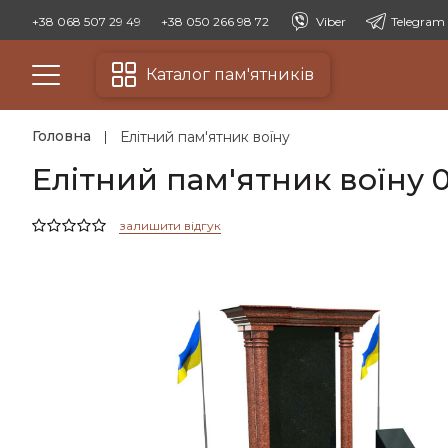
+38 068 507 29 49
+38 050 266 98 72
Viber
Telegram
Каталог пам'ятників
Головна
Елітний пам'ятник воїну
Елітний пам'ятник воїну 
залишити відгук