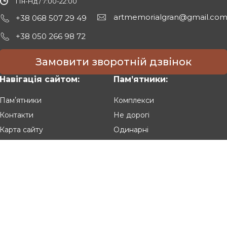
Пн-Нд / 7:00-22:00
artmemorialgran@gmail.co
+38 068 507 29 49
+38 050 266 98 72
Замовити зворотній дзвінок
Навігація сайтом:
Памʼятники:
Памʼятники
Комплекси
Контакти
Не дорогі
Карта сайту
Одинарні
Подвійні
Різьблені
Клієнтам:
Оплата та доставка
Гарантія та умови повернення