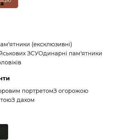
тацію
ка
пам'ятники (ексклюзивні)
ійськових ЗСУ
Одинарні пам'ятники
ловіків
нти
оровим портретом
З огорожою
итою
З дахом