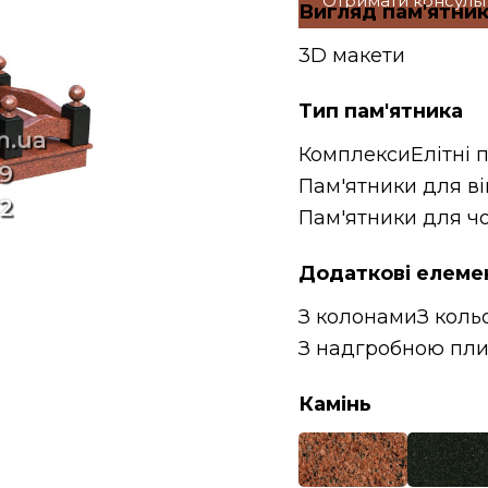
Отримати консуль
Вигляд пам'ятни
3D макети
Тип пам'ятника
Комплекси
Елітні 
Пам'ятники для в
Пам'ятники для чо
Додаткові елеме
З колонами
З коль
З надгробною пл
Камінь