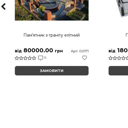
Пам'ятник з граніту елітний
П
80000.00
180
від
грн
від
Арт. 00171
0
ЗАМОВИТИ