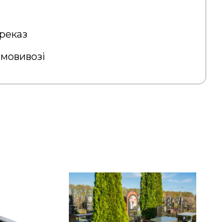
реказ
амовивозі