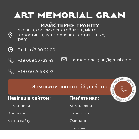
Україна, Житомирська область, місто
Коростишів, вул. Червоних партизанів 25,
12501
Пн-Нд / 7:00-22:00
artmemorialgran@gmail.com
+38 068 507 29 49
+38 050 266 98 72
Замовити зворотній дзвінок
Навігація сайтом:
Памʼятники:
Памʼятники
Комплекси
Контакти
Не дорогі
Карта сайту
Одинарні
Подвійні
Різьблені