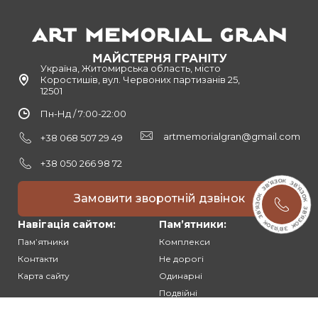
Україна, Житомирська область, місто
Коростишів, вул. Червоних партизанів 25,
12501
Пн-Нд / 7:00-22:00
artmemorialgran@gmail.com
+38 068 507 29 49
+38 050 266 98 72
Замовити зворотній дзвінок
Навігація сайтом:
Памʼятники:
Памʼятники
Комплекси
Контакти
Не дорогі
Карта сайту
Одинарні
Подвійні
Різьблені