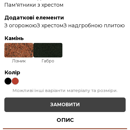
Пам'ятники з хрестом
Додаткові елементи
З огорожою
З хрестом
З надгробною плитою
Камінь
Лізник
Габро
Колір
Можливі інші варіанти матеріалу та розміри.
ЗАМОВИТИ
ОПИС