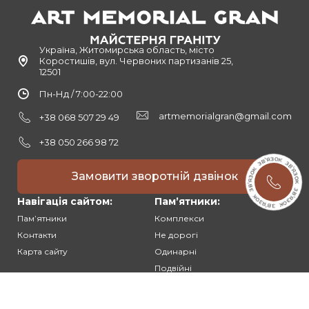
Україна, Житомирська область, місто
Коростишів, вул. Червоних партизанів 25,
12501
Пн-Нд / 7:00-22:00
artmemorialgran@gmail.com
+38 068 507 29 49
+38 050 266 98 72
Замовити зворотній дзвінок
Навігація сайтом:
Памʼятники:
Памʼятники
Комплекси
Контакти
Не дорогі
Карта сайту
Одинарні
Подвійні
Різьблені