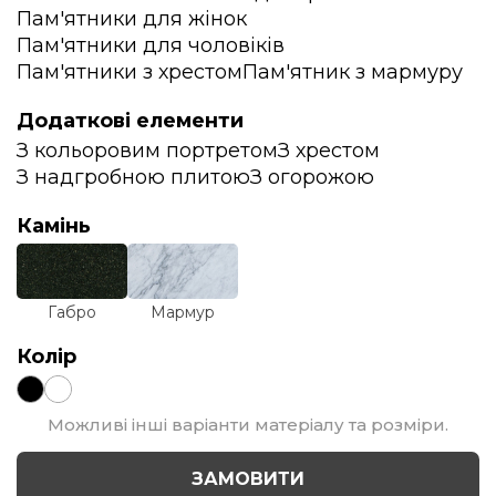
Пам'ятники для жінок
Пам'ятники для чоловіків
Пам'ятники з хрестом
Пам'ятник з мармуру
Додаткові елементи
З кольоровим портретом
З хрестом
З надгробною плитою
З огорожою
Камінь
Габро
Мармур
Колір
Можливі інші варіанти матеріалу та розміри.
ЗАМОВИТИ