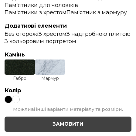
Пам'ятники для чоловіків
Пам'ятники з хрестом
Пам'ятник з мармуру
Додаткові елементи
Без огорожі
З хрестом
З надгробною плитою
З кольоровим портретом
Камінь
Габро
Мармур
Колір
Можливі інші варіанти матеріалу та розміри.
ЗАМОВИТИ