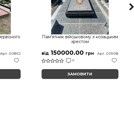
червоного
Пам'ятник військовому з козацьким
хрестом
150000.00
від
грн
Арт. 00892
Арт. 00908
0
ЗАМОВИТИ