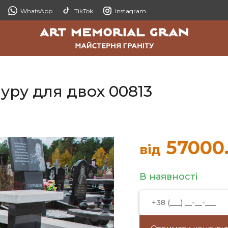
WhatsApp
TikTok
Instagram
уру для двох 00813
57000
від
В наявності