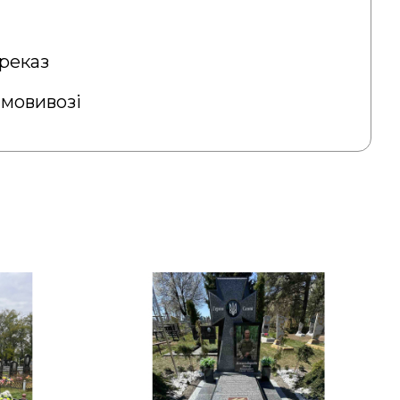
реказ
амовивозі