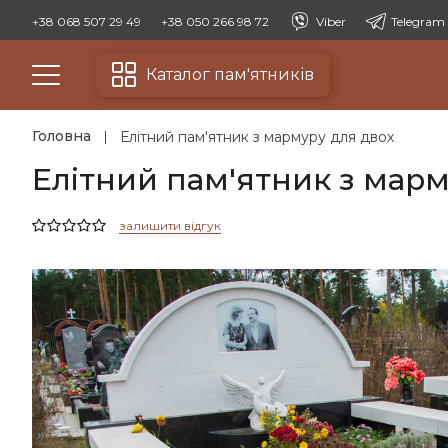
+38 068 507 29 49
+38 050 266 98 72
Viber
Telegram
Каталог пам'ятників
Головна
Елітний пам'ятник з мармуру для двох
Елітний пам'ятник з марм
залишити відгук