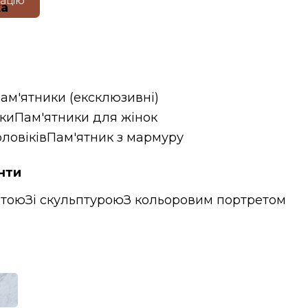
тацію
ка
пам'ятники (ексклюзивні)
ики
Пам'ятники для жінок
ловіків
Пам'ятник з мармуру
нти
итою
Зі скульптурою
З кольоровим портретом