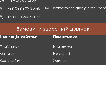
Пн-Нд / 7:00-22:00
artmemorialgran@gmail.co
+38 068 507 29 49
+38 050 266 98 72
Замовити зворотній дзвінок
Навігація сайтом:
Памʼятники:
Памʼятники
Комплекси
Контакти
Не дорогі
Карта сайту
Одинарні
Подвійні
Різьблені
Клієнтам:
Оплата та доставка
Гарантія та умови повернення