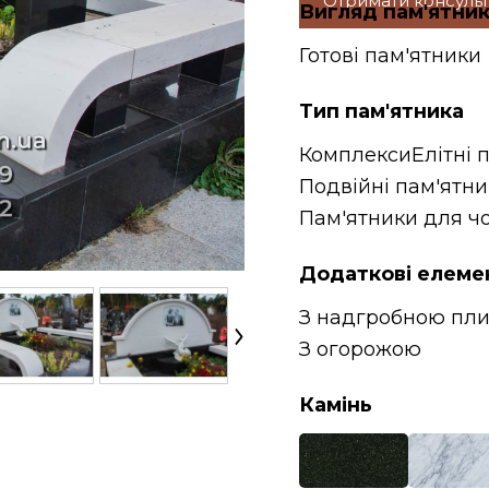
Отримати консуль
Вигляд пам'ятни
Готові пам'ятники
Тип пам'ятника
Комплекси
Елітні 
Подвійні пам'ятн
Пам'ятники для чо
Додаткові елеме
З надгробною пл
З огорожою
Камінь