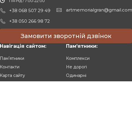
Пн-Нд / 7:00-22:00
artmemorialgran@gmail.co
+38 068 507 29 49
+38 050 266 98 72
Замовити зворотній дзвінок
Навігація сайтом:
Памʼятники:
Памʼятники
Комплекси
Контакти
Не дорогі
Карта сайту
Одинарні
Подвійні
Різьблені
Клієнтам:
Оплата та доставка
Гарантія та умови повернення