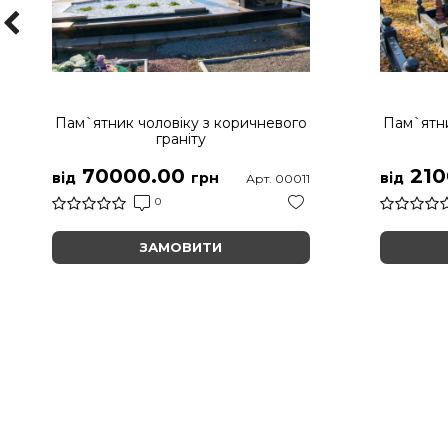
Пам`ятник чоловіку з коричневого
Пам`ятни
граніту
70000.00
210
від
грн
від
Арт. 00011
0
ЗАМОВИТИ