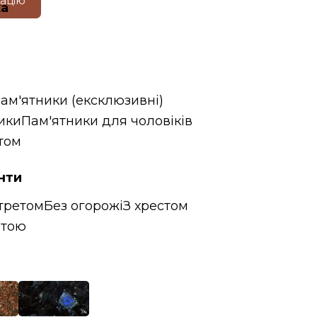
тацію
ка
пам'ятники (ексклюзивні)
ики
Пам'ятники для чоловіків
том
нти
третом
Без огорожі
З хрестом
итою