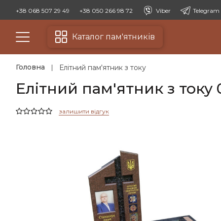
+38 068 507 29 49
+38 050 266 98 72
Viber
Telegram
Каталог пам'ятників
Головна
Елітний пам'ятник з току
Елітний пам'ятник з току 
залишити відгук