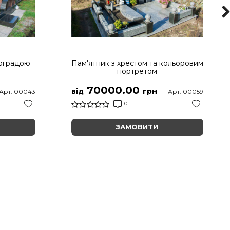
 оградою
Пам'ятник з хрестом та кольоровим
портретом
70000.00
від
грн
Арт. 00043
Арт. 00059
0
ЗАМОВИТИ