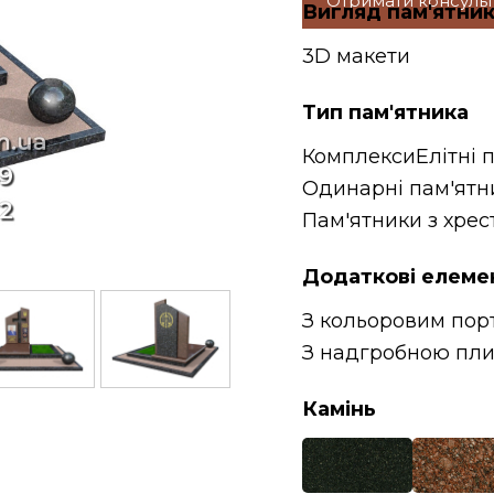
Отримати консуль
Вигляд пам'ятни
3D макети
Тип пам'ятника
Комплекси
Елітні 
Одинарні пам'ятн
Пам'ятники з хрес
Додаткові елеме
З кольоровим пор
З надгробною пл
Камінь