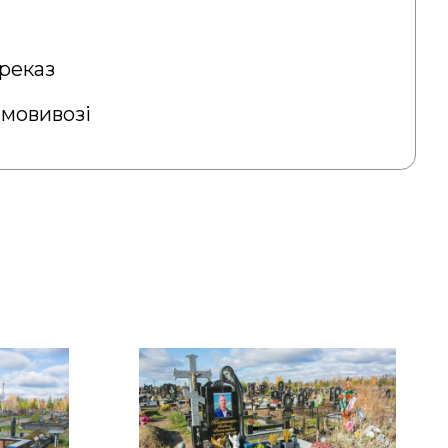
реказ
амовивозі