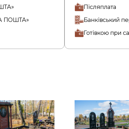
ОШТА»
Післяплата
ВА ПОШТА»
Банківський пе
Готівкою при с