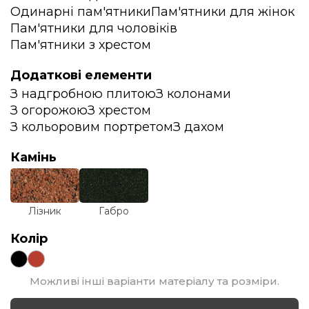
Одинарні пам'ятники
Пам'ятники для жінок
Пам'ятники для чоловіків
Пам'ятники з хрестом
Додаткові елементи
З надгробною плитою
З колонами
З огорожою
З хрестом
З кольоровим портретом
З дахом
Камінь
Лізник
Габро
Колір
Можливі інші варіанти матеріалу та розміри.