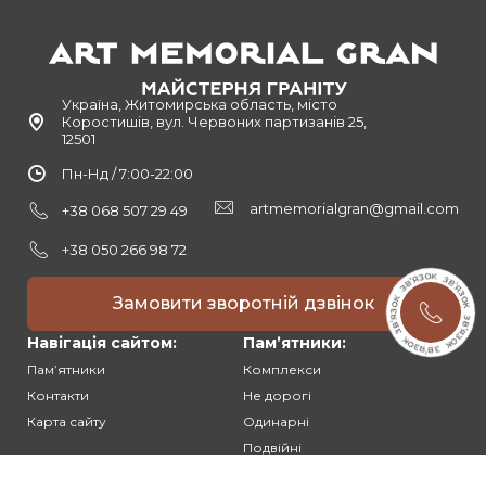
Україна, Житомирська область, місто
Коростишів, вул. Червоних партизанів 25,
12501
Пн-Нд / 7:00-22:00
artmemorialgran@gmail.com
+38 068 507 29 49
+38 050 266 98 72
Замовити зворотній дзвінок
Навігація сайтом:
Памʼятники:
Памʼятники
Комплекси
Контакти
Не дорогі
Карта сайту
Одинарні
Подвійні
Різьблені