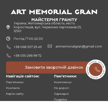
Україна, Житомирська область, місто
Коростишів, вул. Червоних партизанів 25,
12501
Пн-Нд / 7:00-22:00
artmemorialgran@gmail.com
+38 068 507 29 49
+38 050 266 98 72
Замовити зворотній дзвінок
Навігація сайтом:
Памʼятники:
Памʼятники
Комплекси
Контакти
Не дорогі
Карта сайту
Одинарні
Подвійні
Різьблені