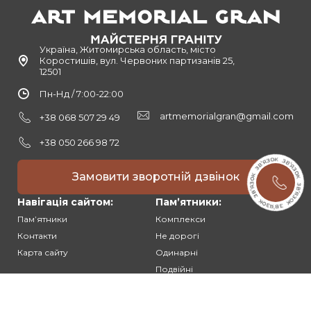
Україна, Житомирська область, місто
Коростишів, вул. Червоних партизанів 25,
12501
Пн-Нд / 7:00-22:00
artmemorialgran@gmail.com
+38 068 507 29 49
+38 050 266 98 72
Замовити зворотній дзвінок
Навігація сайтом:
Памʼятники:
Памʼятники
Комплекси
Контакти
Не дорогі
Карта сайту
Одинарні
Подвійні
Різьблені