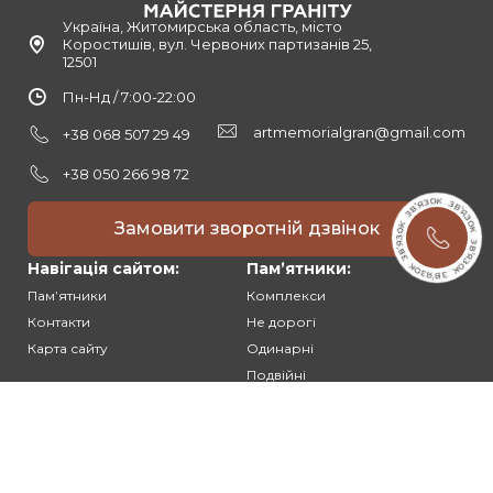
Україна, Житомирська область, місто
Коростишів, вул. Червоних партизанів 25,
12501
Пн-Нд / 7:00-22:00
artmemorialgran@gmail.com
+38 068 507 29 49
+38 050 266 98 72
Замовити зворотній дзвінок
Навігація сайтом:
Памʼятники:
Памʼятники
Комплекси
Контакти
Не дорогі
Карта сайту
Одинарні
Подвійні
Різьблені
Клієнтам:
Оплата та доставка