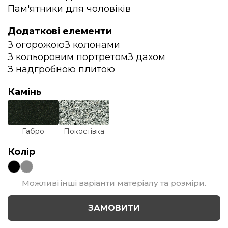
Пам'ятники для чоловіків
Додаткові елементи
З огорожою
З колонами
З кольоровим портретом
З дахом
З надгробною плитою
Камінь
Габро
Покостівка
Колір
Можливі інші варіанти матеріалу та розміри.
ЗАМОВИТИ