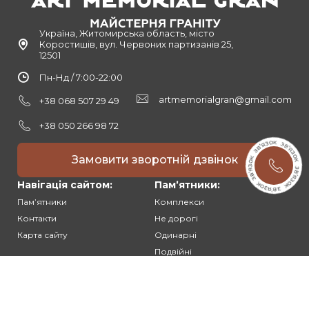
Україна, Житомирська область, місто
Коростишів, вул. Червоних партизанів 25,
12501
Пн-Нд / 7:00-22:00
artmemorialgran@gmail.com
+38 068 507 29 49
+38 050 266 98 72
Замовити зворотній дзвінок
Навігація сайтом:
Памʼятники:
Памʼятники
Комплекси
Контакти
Не дорогі
Карта сайту
Одинарні
Подвійні
Різьблені
Клієнтам: