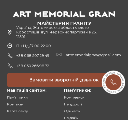
Україна, Житомирська область, місто
Коростишів, вул. Червоних партизанів 25,
12501
Пн-Нд / 7:00-22:00
artmemorialgran@gmail.com
+38 068 507 29 49
+38 050 266 98 72
Замовити зворотній дзвінок
Навігація сайтом:
Памʼятники:
Памʼятники
Комплекси
Контакти
Не дорогі
Карта сайту
Одинарні
Подвійні
Різьблені