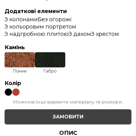
Додаткові елементи
З колонами
Без огорожі
З кольоровим портретом
З надгробною плитою
З дахом
З хрестом
Камінь
Лізник
Габро
Колір
Можливі інші варіанти матеріалу та розміри.
ЗАМОВИТИ
ОПИС