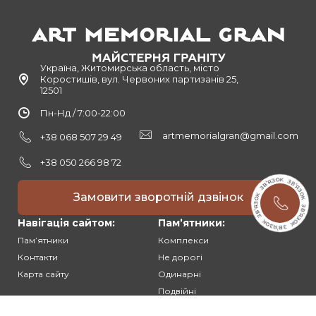
Україна, Житомирська область, місто
Коростишів, вул. Червоних партизанів 25,
12501
Пн-Нд / 7:00-22:00
artmemorialgran@gmail.com
+38 068 507 29 49
+38 050 266 98 72
Замовити зворотній дзвінок
Навігація сайтом:
Памʼятники:
Памʼятники
Комплекси
Контакти
Не дорогі
Карта сайту
Одинарні
Подвійні
Різьблені