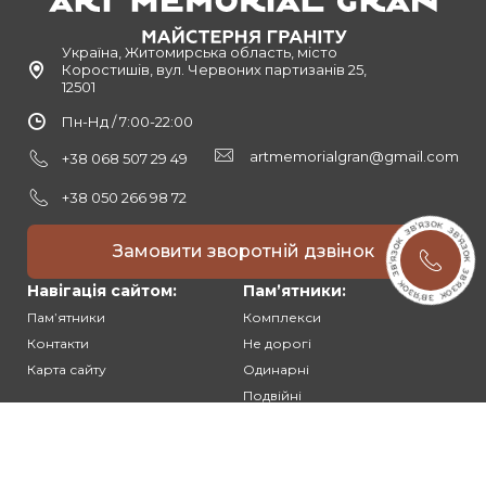
Україна, Житомирська область, місто
Коростишів, вул. Червоних партизанів 25,
12501
Пн-Нд / 7:00-22:00
artmemorialgran@gmail.com
+38 068 507 29 49
+38 050 266 98 72
Замовити зворотній дзвінок
Навігація сайтом:
Памʼятники:
Памʼятники
Комплекси
Контакти
Не дорогі
Карта сайту
Одинарні
Подвійні
Різьблені
Клієнтам: