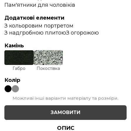
Пам'ятники для чоловіків
Додаткові елементи
З кольоровим портретом
З надгробною плитою
З огорожою
Камінь
Габро
Покостівка
Колір
Можливі інші варіанти матеріалу та розміри.
ЗАМОВИТИ
ОПИС