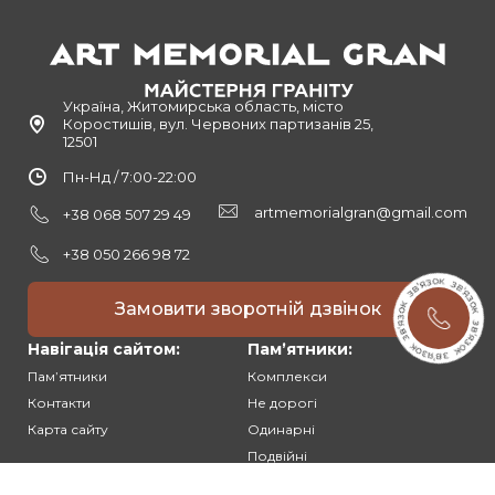
Україна, Житомирська область, місто
Коростишів, вул. Червоних партизанів 25,
12501
Пн-Нд / 7:00-22:00
artmemorialgran@gmail.com
+38 068 507 29 49
+38 050 266 98 72
Замовити зворотній дзвінок
Навігація сайтом:
Памʼятники:
Памʼятники
Комплекси
Контакти
Не дорогі
Карта сайту
Одинарні
Подвійні
Різьблені