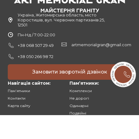
Україна, Житомирська область, місто
Коростишів, вул. Червоних партизанів 25,
12501
Пн-Нд / 7:00-22:00
artmemorialgran@gmail.com
+38 068 507 29 49
+38 050 266 98 72
Замовити зворотній дзвінок
Навігація сайтом:
Памʼятники:
Памʼятники
Комплекси
Контакти
Не дорогі
Карта сайту
Одинарні
Подвійні
Різьблені
Клієнтам: