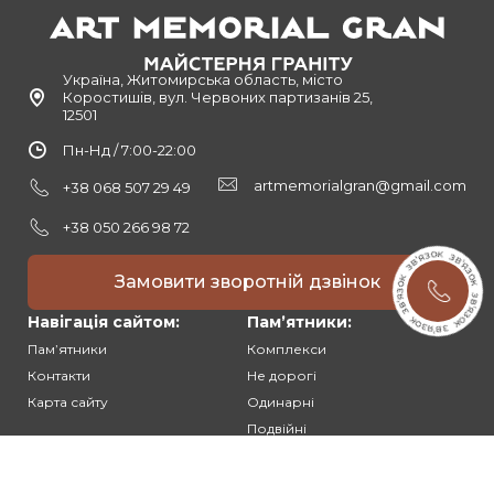
Україна, Житомирська область, місто
Коростишів, вул. Червоних партизанів 25,
12501
Пн-Нд / 7:00-22:00
artmemorialgran@gmail.com
+38 068 507 29 49
+38 050 266 98 72
Замовити зворотній дзвінок
Навігація сайтом:
Памʼятники:
Памʼятники
Комплекси
Контакти
Не дорогі
Карта сайту
Одинарні
Подвійні
Різьблені