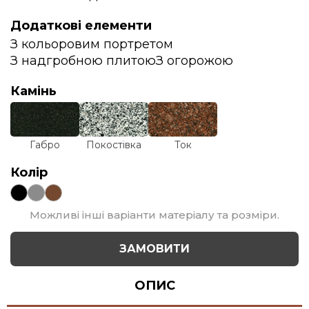
Додаткові елементи
З кольоровим портретом
З надгробною плитою
З огорожою
Камінь
Габро
Покостівка
Ток
Колір
Можливі інші варіанти матеріалу та розміри.
ЗАМОВИТИ
ОПИС