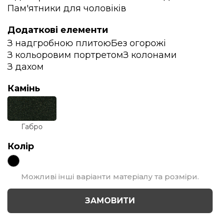
Пам'ятники для чоловіків
Додаткові елементи
З надгробною плитою
Без огорожі
З кольоровим портретом
З колонами
З дахом
Камінь
Габро
Колір
Можливі інші варіанти матеріалу та розміри.
ЗАМОВИТИ