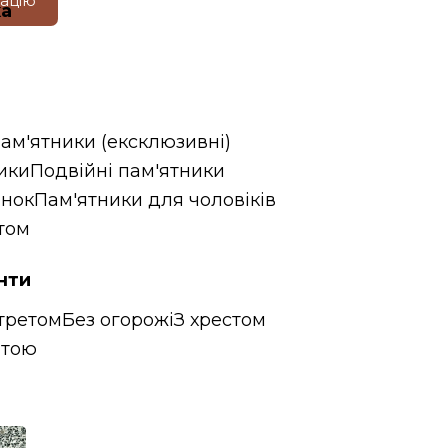
тацію
ка
пам'ятники (ексклюзивні)
ики
Подвійні пам'ятники
інок
Пам'ятники для чоловіків
том
нти
третом
Без огорожі
З хрестом
итою