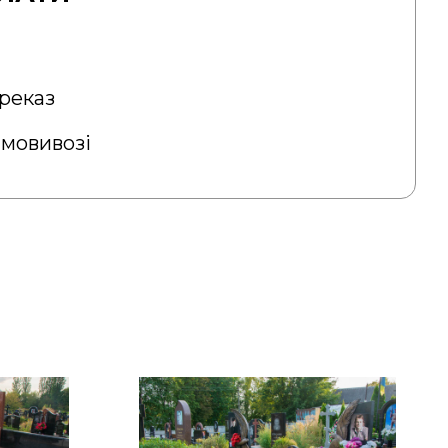
реказ
амовивозі