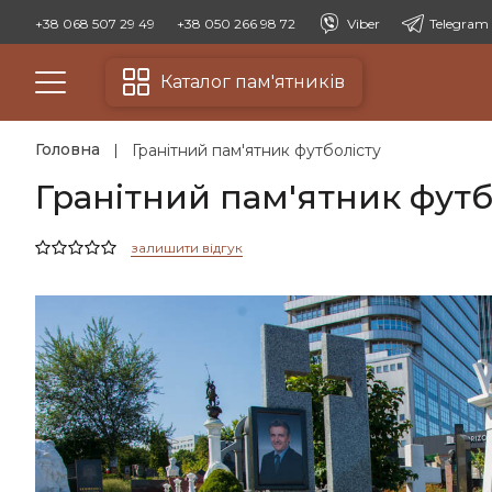
+38 068 507 29 49
+38 050 266 98 72
Viber
Telegram
Каталог пам'ятників
Головна
Гранітний пам'ятник футболісту
Гранітний пам'ятник футб
залишити відгук