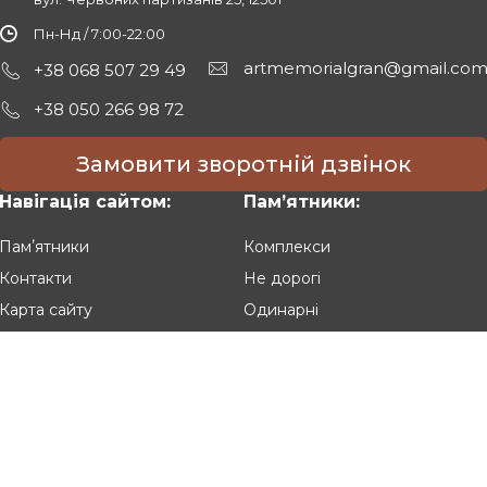
Пн-Нд / 7:00-22:00
artmemorialgran@gmail.co
+38 068 507 29 49
+38 050 266 98 72
Замовити зворотній дзвінок
Навігація сайтом:
Памʼятники:
Памʼятники
Комплекси
Контакти
Не дорогі
Карта сайту
Одинарні
Подвійні
Різьблені
Клієнтам:
Оплата та доставка