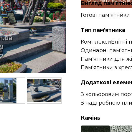
Отримати консуль
Вигляд пам'ятни
Готові пам'ятники
Тип пам'ятника
Комплекси
Елітні 
Одинарні пам'ятн
Пам'ятники для ж
Пам'ятники з хрес
Додаткові елеме
З кольоровим пор
З надгробною пл
Камінь