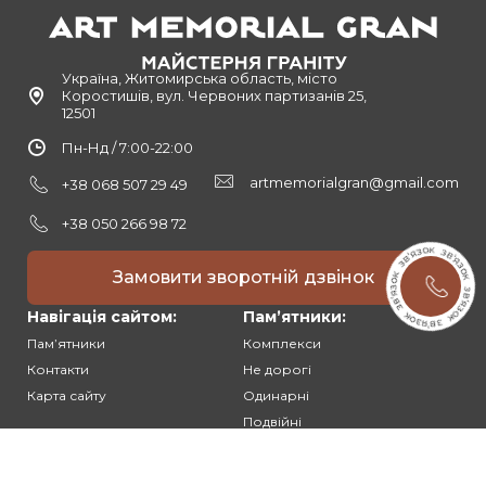
Україна, Житомирська область, місто
Коростишів, вул. Червоних партизанів 25,
12501
Пн-Нд / 7:00-22:00
artmemorialgran@gmail.com
+38 068 507 29 49
+38 050 266 98 72
Замовити зворотній дзвінок
Навігація сайтом:
Памʼятники:
Памʼятники
Комплекси
Контакти
Не дорогі
Карта сайту
Одинарні
Подвійні
Різьблені