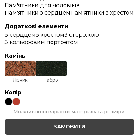
Пам'ятники для чоловіків
Пам'ятники з сердцем
Пам'ятники з хрестом
Додаткові елементи
З сердцем
З хрестом
З огорожою
З кольоровим портретом
Камінь
Лізник
Габро
Колір
Можливі інші варіанти матеріалу та розміри.
ЗАМОВИТИ