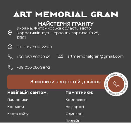
Україна, Житомирська область, місто
Коростишів, вул. Червоних партизанів 25,
12501
Пн-Нд / 7:00-22:00
artmemorialgran@gmail.com
+38 068 507 29 49
+38 050 266 98 72
Замовити зворотній дзвінок
Навігація сайтом:
Памʼятники:
Памʼятники
Комплекси
Контакти
Не дорогі
Карта сайту
Одинарні
Подвійні
Різьблені