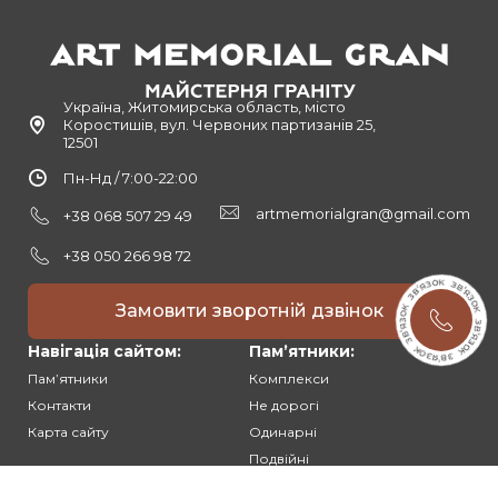
Україна, Житомирська область, місто
Коростишів, вул. Червоних партизанів 25,
12501
Пн-Нд / 7:00-22:00
artmemorialgran@gmail.com
+38 068 507 29 49
+38 050 266 98 72
Замовити зворотній дзвінок
Навігація сайтом:
Памʼятники:
Памʼятники
Комплекси
Контакти
Не дорогі
Карта сайту
Одинарні
Подвійні
Різьблені