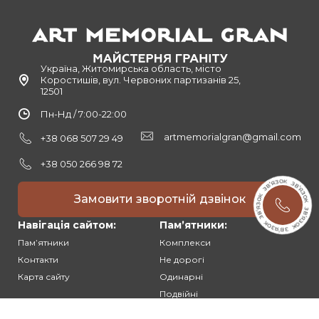
Україна, Житомирська область, місто
Коростишів, вул. Червоних партизанів 25,
12501
Пн-Нд / 7:00-22:00
artmemorialgran@gmail.com
+38 068 507 29 49
+38 050 266 98 72
Замовити зворотній дзвінок
Навігація сайтом:
Памʼятники:
Памʼятники
Комплекси
Контакти
Не дорогі
Карта сайту
Одинарні
Подвійні
Різьблені