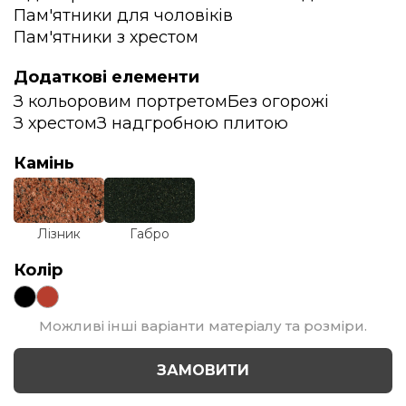
Пам'ятники для чоловіків
Пам'ятники з хрестом
Додаткові елементи
З кольоровим портретом
Без огорожі
З хрестом
З надгробною плитою
Камінь
Лізник
Габро
Колір
Можливі інші варіанти матеріалу та розміри.
ЗАМОВИТИ