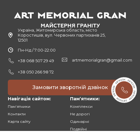
Україна, Житомирська область, місто
Коростишів, вул. Червоних партизанів 25,
12501
Пн-Нд / 7:00-22:00
artmemorialgran@gmail.com
+38 068 507 29 49
+38 050 266 98 72
Замовити зворотній дзвінок
Навігація сайтом:
Памʼятники:
Памʼятники
Комплекси
Контакти
Не дорогі
Карта сайту
Одинарні
Подвійні
Різьблені