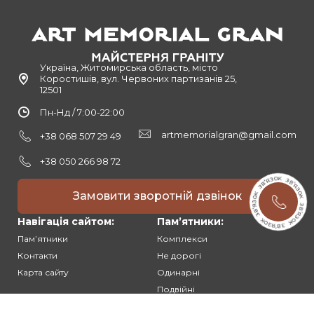
Україна, Житомирська область, місто
Коростишів, вул. Червоних партизанів 25,
12501
Пн-Нд / 7:00-22:00
artmemorialgran@gmail.com
+38 068 507 29 49
+38 050 266 98 72
Замовити зворотній дзвінок
Навігація сайтом:
Памʼятники:
Памʼятники
Комплекси
Контакти
Не дорогі
Карта сайту
Одинарні
Подвійні
Різьблені