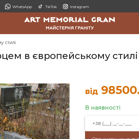
WhatsApp
TikTok
Instagram
у стилі
рцем в європейському стилі
98500
від
В наявності