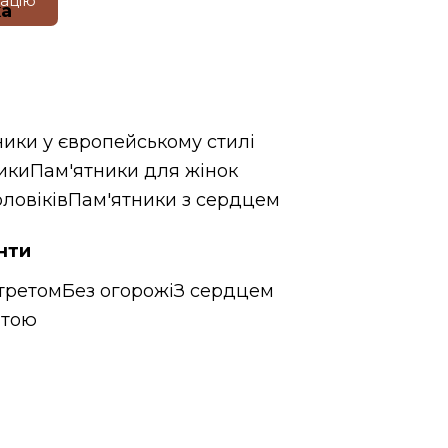
тацію
ка
ники у європейському стилі
ики
Пам'ятники для жінок
ловіків
Пам'ятники з сердцем
нти
третом
Без огорожі
З сердцем
итою