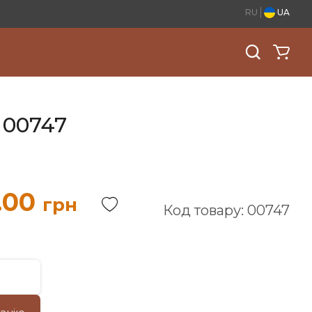
RU
UA
 00747
.00
грн
Код товару: 00747