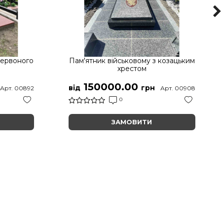
червоного
Пам'ятник військовому з козацьким
хрестом
150000.00
від
грн
Арт. 00892
Арт. 00908
0
ЗАМОВИТИ