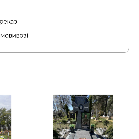
реказ
амовивозі