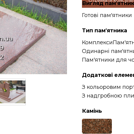
Отримати консуль
Вигляд пам'ятни
Готові пам'ятники
Тип пам'ятника
Комплекси
Пам'ят
Одинарні пам'ятн
Пам'ятники для чо
Додаткові елеме
З кольоровим пор
З надгробною пл
Камінь