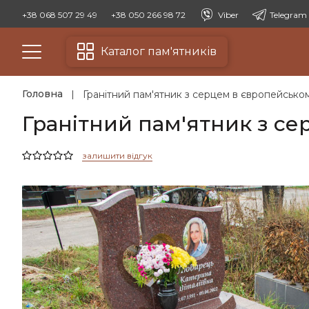
+38 068 507 29 49
+38 050 266 98 72
Viber
Telegram
Каталог пам'ятників
Головна
Гранітний пам'ятник з серцем в європейськом
Гранітний пам'ятник з се
залишити відгук