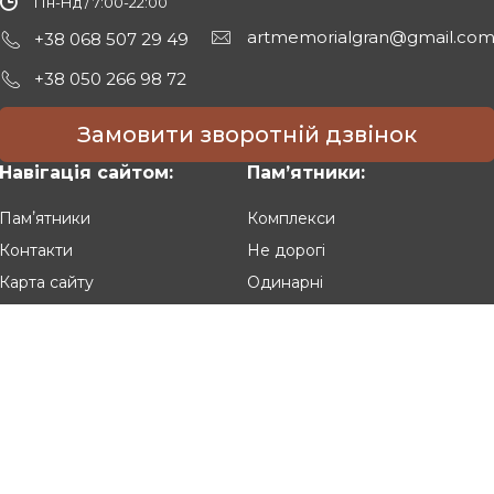
Пн-Нд / 7:00-22:00
artmemorialgran@gmail.co
+38 068 507 29 49
+38 050 266 98 72
Замовити зворотній дзвінок
Навігація сайтом:
Памʼятники:
Памʼятники
Комплекси
Контакти
Не дорогі
Карта сайту
Одинарні
Подвійні
Різьблені
Клієнтам:
Оплата та доставка
Гарантія та умови повернення