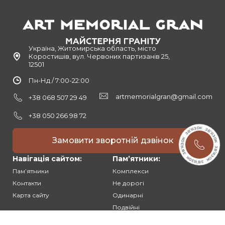
Україна, Житомирська область, місто
Коростишів, вул. Червоних партизанів 25,
12501
Пн-Нд / 7:00-22:00
artmemorialgran@gmail.com
+38 068 507 29 49
+38 050 266 98 72
Замовити зворотній дзвінок
Навігація сайтом:
Памʼятники:
Памʼятники
Комплекси
Контакти
Не дорогі
Карта сайту
Одинарні
Подвійні
Різьблені