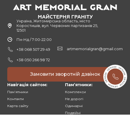
Україна, Житомирська область, місто
Коростишів, вул. Червоних партизанів 25,
12501
Пн-Нд / 7:00-22:00
artmemorialgran@gmail.com
+38 068 507 29 49
+38 050 266 98 72
Замовити зворотній дзвінок
Навігація сайтом:
Памʼятники:
Памʼятники
Комплекси
Контакти
Не дорогі
Карта сайту
Одинарні
Подвійні
Різьблені