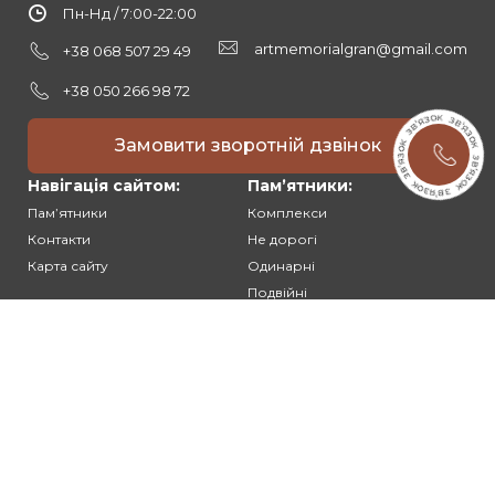
Пн-Нд / 7:00-22:00
artmemorialgran@gmail.com
+38 068 507 29 49
+38 050 266 98 72
Замовити зворотній дзвінок
Навігація сайтом:
Памʼятники:
Памʼятники
Комплекси
Контакти
Не дорогі
Карта сайту
Одинарні
Подвійні
Різьблені
Клієнтам:
Оплата та доставка
Гарантія та умови повернення
Політика конфіденційності
Угода користувача