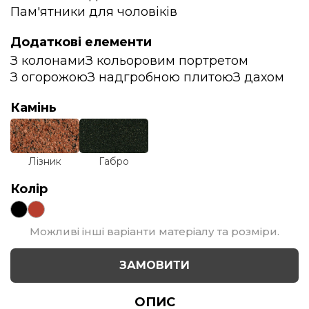
Пам'ятники для чоловіків
Додаткові елементи
З колонами
З кольоровим портретом
З огорожою
З надгробною плитою
З дахом
Камінь
Лізник
Габро
Колір
Можливі інші варіанти матеріалу та розміри.
ЗАМОВИТИ
ОПИС