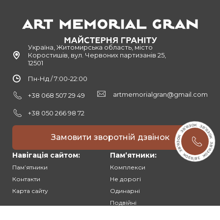
Україна, Житомирська область, місто
Коростишів, вул. Червоних партизанів 25,
12501
Пн-Нд / 7:00-22:00
artmemorialgran@gmail.com
+38 068 507 29 49
+38 050 266 98 72
Замовити зворотній дзвінок
Навігація сайтом:
Памʼятники:
Памʼятники
Комплекси
Контакти
Не дорогі
Карта сайту
Одинарні
Подвійні
Різьблені