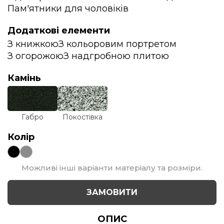
Пам'ятники для чоловіків
Додаткові елементи
З книжкою
З кольоровим портретом
З огорожою
З надгробною плитою
Камінь
Габро
Покостівка
Колір
Можливі інші варіанти матеріалу та розміри.
ЗАМОВИТИ
ОПИС