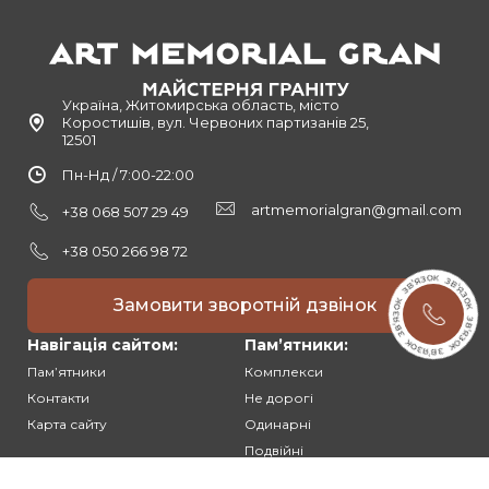
Україна, Житомирська область, місто
Коростишів, вул. Червоних партизанів 25,
12501
Пн-Нд / 7:00-22:00
artmemorialgran@gmail.com
+38 068 507 29 49
+38 050 266 98 72
Замовити зворотній дзвінок
Навігація сайтом:
Памʼятники:
Памʼятники
Комплекси
Контакти
Не дорогі
Карта сайту
Одинарні
Подвійні
Різьблені