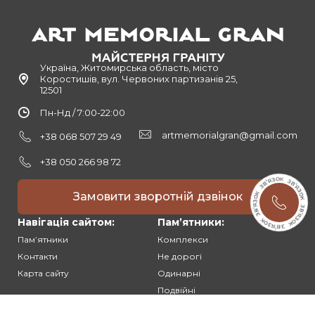
Україна, Житомирська область, місто
Коростишів, вул. Червоних партизанів 25,
12501
Пн-Нд / 7:00-22:00
artmemorialgran@gmail.com
+38 068 507 29 49
+38 050 266 98 72
Замовити зворотній дзвінок
Навігація сайтом:
Памʼятники:
Памʼятники
Комплекси
Контакти
Не дорогі
Карта сайту
Одинарні
Подвійні
Різьблені