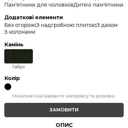
Пам'ятники для чоловіків
Дитячі пам'ятники
Додаткові елементи
Без огорожі
З надгробною плитою
З дахом
З колонами
Камінь
Габро
Колір
Можливі інші варіанти матеріалу та розміри.
ЗАМОВИТИ
ОПИС