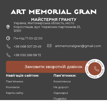
Україна, Житомирська область, місто
Коростишів, вул. Червоних партизанів 25,
12501
Пн-Нд / 7:00-22:00
artmemorialgran@gmail.com
+38 068 507 29 49
+38 050 266 98 72
Замовити зворотній дзвінок
Навігація сайтом:
Памʼятники:
Памʼятники
Комплекси
Контакти
Не дорогі
Карта сайту
Одинарні
Подвійні
Різьблені