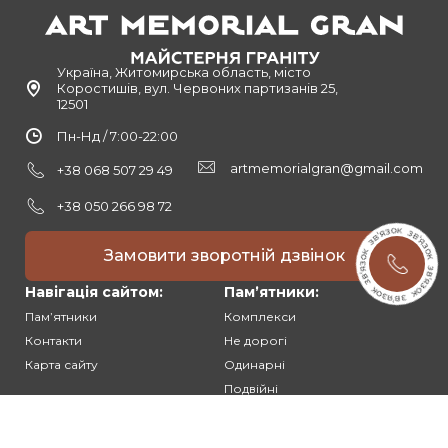
Україна, Житомирська область, місто
Коростишів, вул. Червоних партизанів 25,
12501
Пн-Нд / 7:00-22:00
artmemorialgran@gmail.com
+38 068 507 29 49
+38 050 266 98 72
Замовити зворотній дзвінок
Навігація сайтом:
Памʼятники:
Памʼятники
Комплекси
Контакти
Не дорогі
Карта сайту
Одинарні
Подвійні
Різьблені